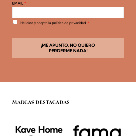
EMAIL
*
A
He leído y acepto la
política de privacidad
.
*
c
u
e
r
d
¡ME APUNTO, NO QUIERO
o
PERDERME NADA!
R
G
P
D
*
MARCAS DESTACADAS