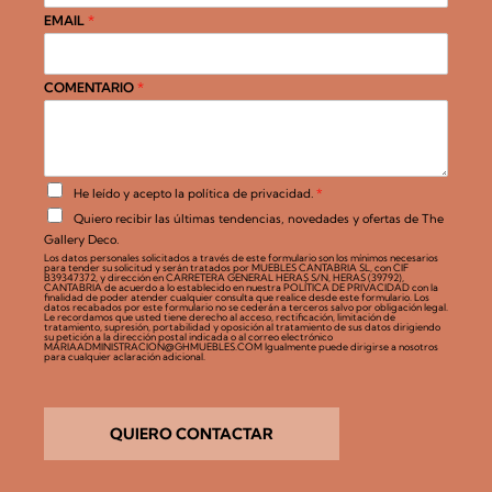
EMAIL
*
COMENTARIO
*
A
He leído y acepto la
política de privacidad
.
*
c
C
Quiero recibir las últimas tendencias, novedades y ofertas de The
u
a
e
Gallery Deco.
s
r
Los datos personales solicitados a través de este formulario son los mínimos necesarios
i
para tender su solicitud y serán tratados por MUEBLES CANTABRIA SL, con CIF
d
l
B39347372, y dirección en CARRETERA GENERAL HERAS S/N, HERAS (39792),
o
CANTABRIA de acuerdo a lo establecido en nuestra POLÍTICA DE PRIVACIDAD con la
l
finalidad de poder atender cualquier consulta que realice desde este formulario. Los
R
datos recabados por este formulario no se cederán a terceros salvo por obligación legal.
a
Le recordamos que usted tiene derecho al acceso, rectificación, limitación de
G
s
tratamiento, supresión, portabilidad y oposición al tratamiento de sus datos dirigiendo
P
su petición a la dirección postal indicada o al correo electrónico
d
MARIAADMINISTRACION@GHMUEBLES.COM Igualmente puede dirigirse a nosotros
D
para cualquier aclaración adicional.
e
*
v
e
r
i
QUIERO CONTACTAR
f
i
c