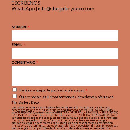
ESCRÍBENOS
WhatsApp
|
info@thegallerydeco.com
NOMBRE
*
EMAIL
*
COMENTARIO
*
A
He leído y acepto la
política de privacidad
.
*
c
C
Quiero recibir las últimas tendencias, novedades y ofertas de
u
a
e
The Gallery Deco.
s
r
Los datos personales solicitados a través de este formulario son los mínimos
i
necesarios para tender su solicitud y serán tratados por MUEBLES CANTABRIA SL,
d
l
con CIF B39347372, y dirección en CARRETERA GENERAL HERAS S/N, HERAS (39792),
o
CANTABRIA de acuerdo a lo establecido en nuestra POLÍTICA DE PRIVACIDAD con
l
la finalidad de poder atender cualquier consulta que realice desde este formulario.
R
Los datos recabados por este formulario no se cederán a terceros salvo por
a
obligación legal. Le recordamos que usted tiene derecho al acceso, rectificación,
G
s
limitación de tratamiento, supresión, portabilidad y oposición al tratamiento de sus
P
datos dirigiendo su petición a la dirección postal indicada o al correo electrónico