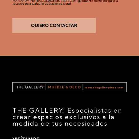
d
MARIAADMINISTRACION@GHMUEBLES.COM Igualmente puede dirigirse a
D
nosotros para cualquier aclaración adicional.
e
*
v
e
r
i
QUIERO CONTACTAR
f
i
c
a
c
i
ó
n
THE GALLERY: Especialistas en
crear espacios exclusivos a la
medida de tus necesidades