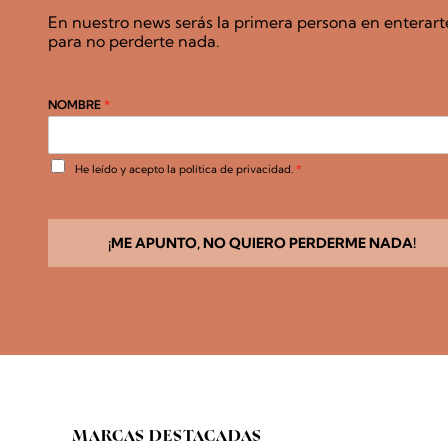
En nuestro news serás la primera persona en enterart
para no perderte nada.
NOMBRE
*
A
He leído y acepto la
política de privacidad
.
*
c
u
e
r
d
¡ME APUNTO, NO QUIERO PERDERME NADA!
o
R
G
P
D
*
MARCAS DESTACADAS