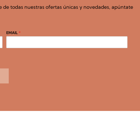
e de todas nuestras ofertas únicas y novedades, apúntate
EMAIL
*