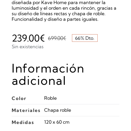
diseñada por Kave Home para mantener la
luminosidad y el orden en cada rincón, gracias a
su diseño de líneas rectas y chapa de roble.
Funcionalidad y diseño a partes iguales.
239.00
€
699.00
€
66% Dto.
El
El
Sin existencias
precio
precio
Información
original
actual
era:
es:
adicional
699.00€.
239.00€.
Roble
Color
Chapa roble
Materiales
120 x 60 cm
Medidas