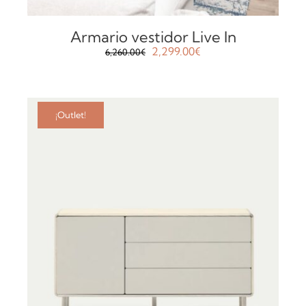
Armario vestidor Live In
El
El
2,299.00
€
6,260.00
€
precio
precio
original
actual
era:
es:
6,260.00€.
2,299.00€.
¡Outlet!
AÑADIR AL CARRITO
/
DETALLES