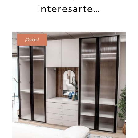
interesarte…
¡Outlet!
AÑADIR AL CARRITO
/
DETALLES