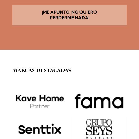
e
r
d
¡ME APUNTO, NO QUIERO
o
PERDERME NADA!
R
G
P
D
*
MARCAS DESTACADAS