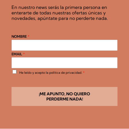
En nuestro news serás la primera persona en
enterarte de todas nuestras ofertas únicas y
novedades, apúntate para no perderte nada.
NOMBRE
*
EMAIL
*
A
He leído y acepto la
política de privacidad
.
*
c
u
e
r
d
¡ME APUNTO, NO QUIERO
o
PERDERME NADA!
R
G
P
D
*