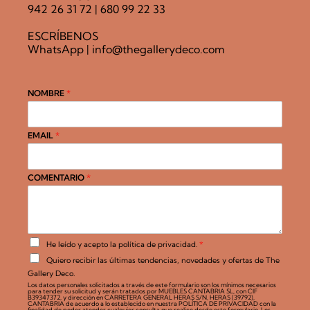
942 26 31 72
|
680 99 22 33
ESCRÍBENOS
WhatsApp
|
info@thegallerydeco.com
NOMBRE
*
EMAIL
*
COMENTARIO
*
A
He leído y acepto la
política de privacidad
.
*
c
C
Quiero recibir las últimas tendencias, novedades y ofertas de The
u
a
e
Gallery Deco.
s
r
Los datos personales solicitados a través de este formulario son los mínimos necesarios
i
para tender su solicitud y serán tratados por MUEBLES CANTABRIA SL, con CIF
d
l
B39347372, y dirección en CARRETERA GENERAL HERAS S/N, HERAS (39792),
o
CANTABRIA de acuerdo a lo establecido en nuestra POLÍTICA DE PRIVACIDAD con la
l
finalidad de poder atender cualquier consulta que realice desde este formulario. Los