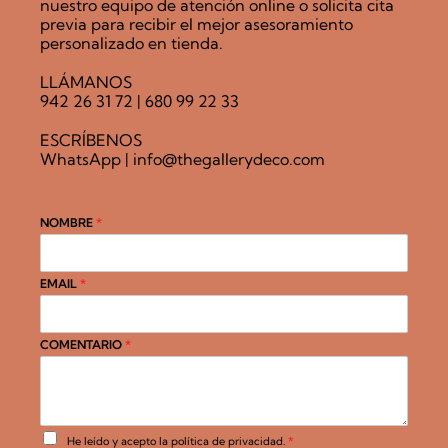
nuestro equipo de atención online o solicita cita
previa para recibir el mejor asesoramiento
personalizado en tienda.
LLÁMANOS
942 26 31 72
|
680 99 22 33
ESCRÍBENOS
WhatsApp
|
info@thegallerydeco.com
NOMBRE
*
EMAIL
*
COMENTARIO
*
A
He leído y acepto la
política de privacidad
.
*