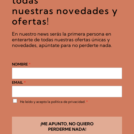
todas
nuestras novedades y
ofertas!
En nuestro news serás la primera persona en
enterarte de todas nuestras ofertas únicas y
novedades, apúntate para no perderte nada.
NOMBRE
*
EMAIL
*
A
He leído y acepto la
política de privacidad
.
*
c
u
e
r
d
¡ME APUNTO, NO QUIERO
o
PERDERME NADA!
R