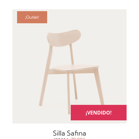
¡Outlet!
DETALLES
¡VENDIDO!
Silla Safina