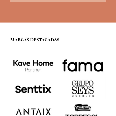
G
P
D
*
MARCAS DESTACADAS