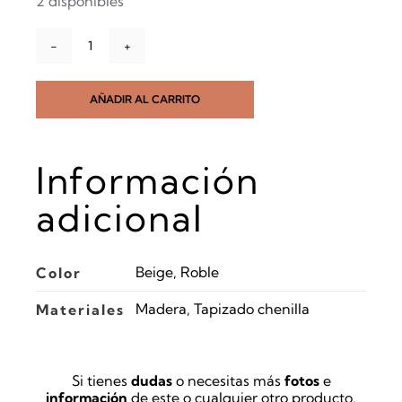
2 disponibles
precio
precio
Silla
original
actual
Helda
beige
era:
es:
AÑADIR AL CARRITO
cantidad
195.00€.
139.00€.
Información
adicional
Beige, Roble
Color
Madera, Tapizado chenilla
Materiales
Si tienes
dudas
o necesitas más
fotos
e
información
de este o cualquier otro producto,