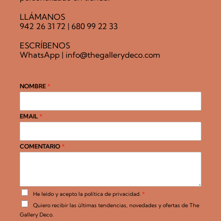
LLÁMANOS
942 26 31 72
|
680 99 22 33
ESCRÍBENOS
WhatsApp
|
info@thegallerydeco.com
NOMBRE
*
EMAIL
*
COMENTARIO
*
A
He leído y acepto la
política de privacidad
.
*
c
C
Quiero recibir las últimas tendencias, novedades y ofertas de The
u
a
e
Gallery Deco.
s