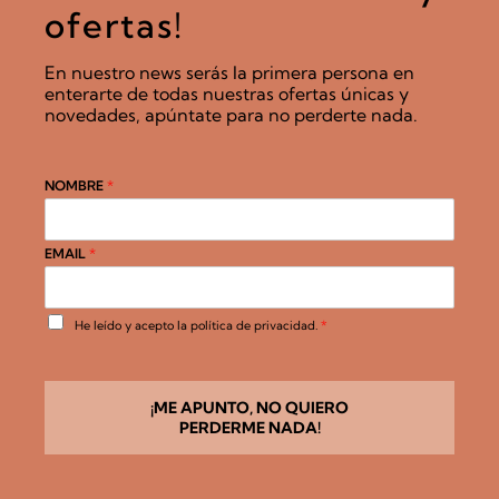
ofertas!
En nuestro news serás la primera persona en
enterarte de todas nuestras ofertas únicas y
novedades, apúntate para no perderte nada.
NOMBRE
*
EMAIL
*
A
He leído y acepto la
política de privacidad
.
*
c
u
e
r
d
¡ME APUNTO, NO QUIERO
o
PERDERME NADA!
R
G
P
D