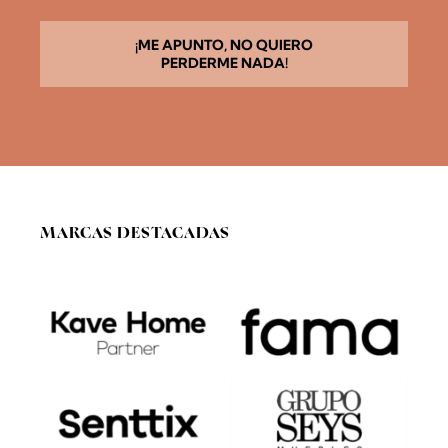
e
r
d
¡ME APUNTO, NO QUIERO
o
PERDERME NADA!
R
G
P
D
*
MARCAS DESTACADAS