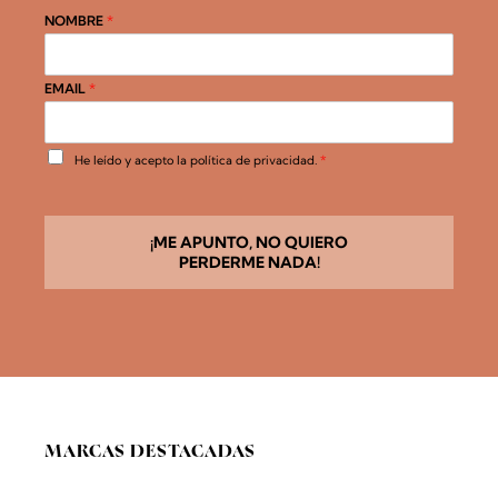
NOMBRE
*
EMAIL
*
A
He leído y acepto la
política de privacidad
.
*
c
u
e
r
d
¡ME APUNTO, NO QUIERO
o
PERDERME NADA!
R
G
P
D
*
MARCAS DESTACADAS