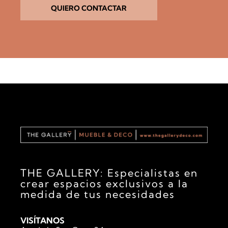
i
QUIERO CONTACTAR
f
i
c
a
c
i
ó
n
THE GALLERY: Especialistas en
crear espacios exclusivos a la
medida de tus necesidades
VISÍTANOS