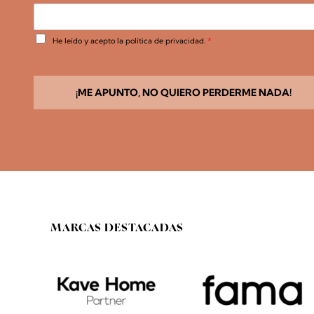
A
He leído y acepto la
política de privacidad
.
*
c
u
e
r
d
¡ME APUNTO, NO QUIERO PERDERME NADA!
o
R
G
P
D
*
MARCAS DESTACADAS