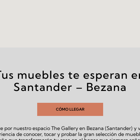
Tus muebles te esperan e
Santander – Bezana
CÓMO LLEGAR
e por nuestro espacio The Gallery en Bezana (Santander) y v
iencia de conocer, tocar y probar la gran selección de mueb
eño que transformarán tu casa en el hogar que siempre soña