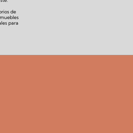
orios de
e muebles
ales para