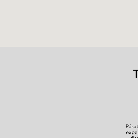
Pásat
exper
dis