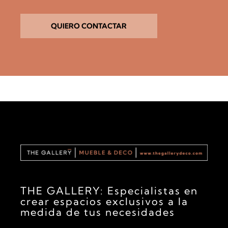
v
e
r
i
QUIERO CONTACTAR
f
i
c
a
c
i
ó
n
THE GALLERY: Especialistas en
crear espacios exclusivos a la
medida de tus necesidades