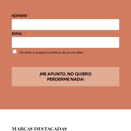
NOMBRE
*
EMAIL
*
A
He leído y acepto la
política de privacidad
.
*
c
u
e
r
d
¡ME APUNTO, NO QUIERO
o
PERDERME NADA!
R
G
P
D
*
MARCAS DESTACADAS